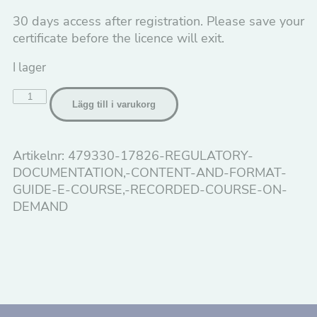
30 days access after registration. Please save your
certificate before the licence will exit.
I lager
Regulatory
Lägg till i varukorg
documentation,
content
and
Artikelnr:
479330-17826-REGULATORY-
format
DOCUMENTATION,-CONTENT-AND-FORMAT-
guide
GUIDE-E-COURSE,-RECORDED-COURSE-ON-
e-
DEMAND
course,
recorded
course
on-
demand
mängd