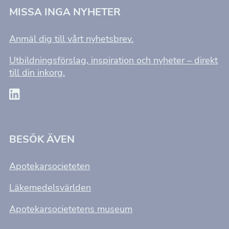
MISSA INGA NYHETER
Anmäl dig till vårt nyhetsbrev.
Utbildningsförslag, inspiration och nyheter – direkt
till din inkorg.
Nödvändiga
Dessa kakor
går inte att
BESÖK ÄVEN
välja bort. De
behövs för att
Apotekarsocieteten
hemsidan
över huvud
Läkemedelsvärlden
taget ska
fungera.
Apotekarsocietetens museum