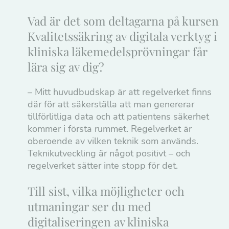
Nödvändiga
Dessa kakor
Vad är det som deltagarna på kursen
går inte att
Kvalitetssäkring av digitala verktyg i
välja bort. De
kliniska läkemedelsprövningar får
behövs för att
lära sig av dig?
hemsidan
över huvud
taget ska
– Mitt huvudbudskap är att regelverket finns
fungera.
där för att säkerställa att man genererar
tillförlitliga data och att patientens säkerhet
kommer i första rummet. Regelverket är
Statistik
oberoende av vilken teknik som används.
För att vi ska
Teknikutveckling är något positivt – och
kunna
förbättra
regelverket sätter inte stopp för det.
hemsidans
funktionalitet
och
Till sist, vilka möjligheter och
uppbyggnad,
baserat på
utmaningar ser du med
hur
digitaliseringen av kliniska
hemsidan
används.