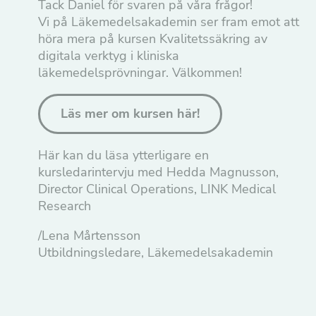
chansen att få se
Tack Daniel för svaren på våra frågor!
personligt
Vi på Läkemedelsakademin ser fram emot att
anpassat innehåll
och erbjudanden.
höra mera på kursen Kvalitetssäkring av
digitala verktyg i kliniska
läkemedelsprövningar. Välkommen!
Läs mer om kursen här!
Här kan du läsa ytterligare en
kursledarintervju med Hedda Magnusson,
Director Clinical Operations, LINK Medical
Research
/Lena Mårtensson
Utbildningsledare, Läkemedelsakademin