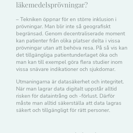
läkemedelsprövningar?
Upplevelse
– Tekniken öppnar för en större inklusion i
För att vår
prövningar. Man blir inte så geografiskt
hemsida ska
begränsad. Genom decentraliserade moment
prestera så
bra som
kan patienter från olika platser delta i vissa
möjligt under
prövningar utan att behöva resa. På så vis kan
ditt besök.
Om du nekar
det tillgängliga patientunderlaget öka och
de här
man kan till exempel göra flera studier inom
kakorna
kommer viss
vissa snävare indikationer och sjukdomar.
funktionalitet
att försvinna
från
Utmaningarna är datasäkerhet och integritet.
hemsidan.
När man lagrar data digitalt uppstår alltid
risken för dataintrång och -förlust. Därför
måste man alltid säkerställa att data lagras
Marknadsföring
säkert och tillgängligt för rätt personer.
Genom att dela
med dig av dina
intressen och ditt
beteende när du
surfar ökar du