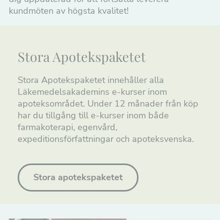
Regulatory Affairs
kundmöten av högsta kvalitet!
Farmakovigilans
Medicintekniska produkter
Stora Apotekspaketet
Apotek
Stora Apotekspaketet innehåller alla
Hälso- och sjukvård
Läkemedelsakademins e-kurser inom
apoteksområdet. Under 12 månader från köp
Information och marknad
har du tillgång till e-kurser inom både
farmakoterapi, egenvård,
Läkemedelsutveckling
expeditionsförfattningar och apoteksvenska.
E-kurser
Uppdragsutbildningar
Stora apotekspaketet