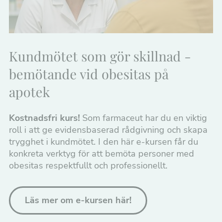
hemsidan
över huvud
taget ska
fungera.
Kundmötet som gör skillnad -
bemötande vid obesitas på
Statistik
För att vi ska
apotek
kunna
förbättra
hemsidans
Kostnadsfri kurs!
Som farmaceut har du en viktig
funktionalitet
och
roll i att ge evidensbaserad rådgivning och skapa
uppbyggnad,
trygghet i kundmötet. I den här e-kursen får du
baserat på
hur
konkreta verktyg för att bemöta personer med
hemsidan
obesitas respektfullt och professionellt.
används.
Upplevelse
Läs mer om e-kursen här!
För att vår
hemsida ska