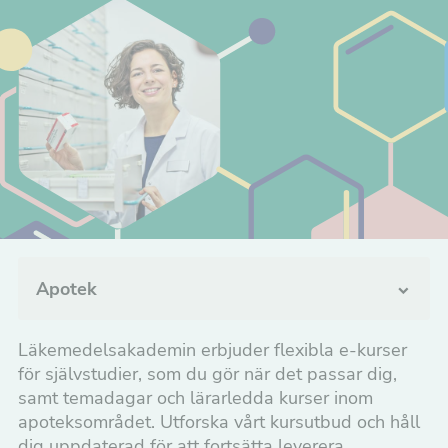
Apotek
Kliniska studier
Läkemedelsakademin erbjuder flexibla e-kurser
för självstudier, som du gör när det passar dig,
Tillverkning, kvalitetssäkring och
samt temadagar och lärarledda kurser inom
distribution
apoteksområdet. Utforska vårt kursutbud och håll
dig uppdaterad för att fortsätta leverera