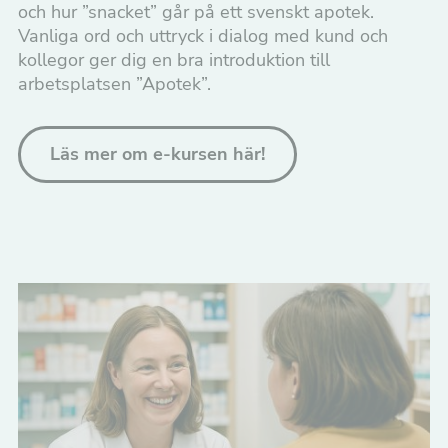
och hur ”snacket” går på ett svenskt apotek.
Vanliga ord och uttryck i dialog med kund och
kollegor ger dig en bra introduktion till
arbetsplatsen ”Apotek”.
Läs mer om e-kursen här!
Nödvändiga
Dessa kakor
går inte att
välja bort. De
behövs för att