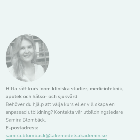
prestera så
bra som
möjligt under
ditt besök.
Om du nekar
de här
kakorna
kommer viss
funktionalitet
att försvinna
från
hemsidan.
Marknadsföring
Genom att dela
med dig av dina
Hitta rätt kurs inom kliniska studier, medicinteknik,
intressen och ditt
apotek och hälso- och sjukvård
beteende när du
surfar ökar du
Behöver du hjälp att välja kurs eller vill skapa en
chansen att få se
personligt
anpassad utbildning? Kontakta vår utbildningsledare
anpassat innehåll
Samira Blombäck.
och erbjudanden.
E-postadress:
samira.blomback@lakemedelsakademin.se