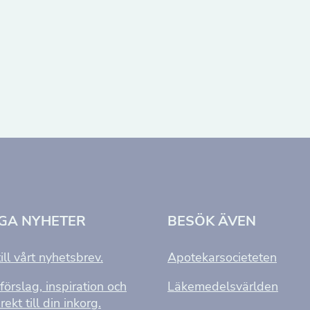
NGA NYHETER
BESÖK ÄVEN
Nödvändiga
ill vårt nyhetsbrev.
Apotekarsocieteten
Dessa kakor
förslag, inspiration och
Läkemedelsvärlden
går inte att
rekt till din inkorg.
välja bort. De