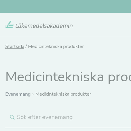
Hoppa
till
huvudinnehållet
Startsida
/
Medicintekniska produkter
Medicintekniska pro
Evenemang
Medicintekniska produkter
E
Ange
Nyckelord.
v
Sök