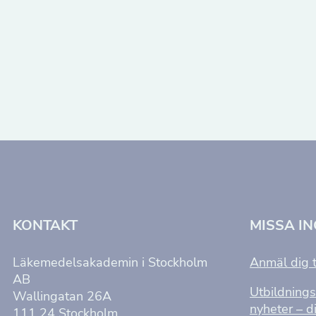
i
g
e
r
i
n
g
KONTAKT
MISSA I
Läkemedelsakademin i Stockholm
Anmäl dig t
AB
Utbildnings
Wallingatan 26A
nyheter – di
111 24 Stockholm