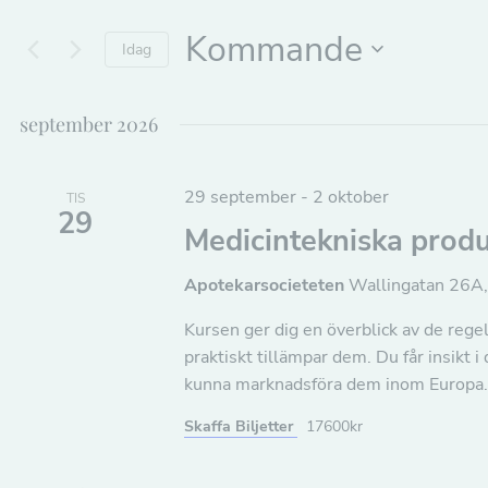
efter
e
Evenemang
Kommande
Idag
efter
n
Välj
nyckelord.
datum.
september 2026
e
m
29 september
-
2 oktober
TIS
29
a
Medicintekniska prod
n
Apotekarsocieteten
Wallingatan 26A
g
Kursen ger dig en överblick av de rege
praktiskt tillämpar dem. Du får insikt i
S
kunna marknadsföra dem inom Europa.
Skaffa Biljetter
17600kr
ö