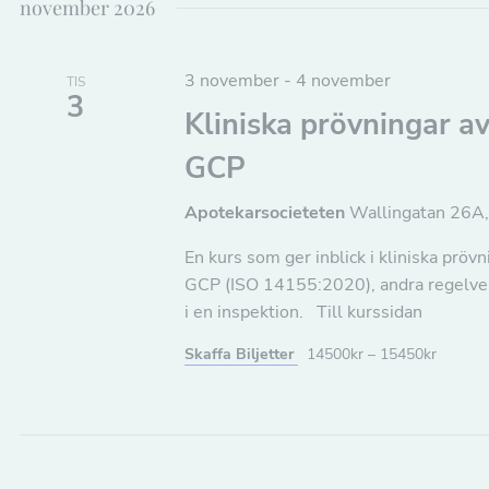
k
november 2026
-
3 november
-
4 november
TIS
o
3
Kliniska prövningar a
c
GCP
h
Apotekarsocieteten
Wallingatan 26A
v
En kurs som ger inblick i kliniska pröv
GCP (ISO 14155:2020), andra regelverk
y
i en inspektion. Till kurssidan
n
Skaffa Biljetter
14500kr – 15450kr
a
v