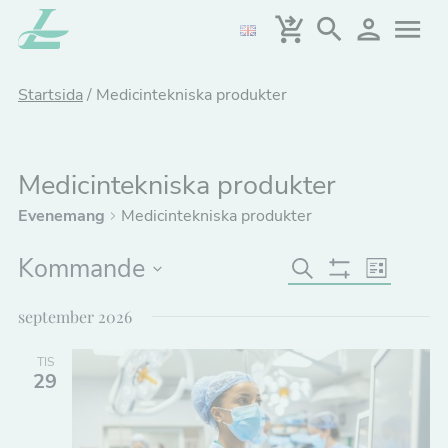
Hoppa
till
huvudinnehållet
Startsida
/
Medicintekniska produkter
Medicintekniska produkter
Evenemang
Medicintekniska produkter
Kommande
E
E
Sök
Lista
Göm
v
Välj
v
Filter
september 2026
datum.
e
e
n
TIS
n
29
t
e
v
y