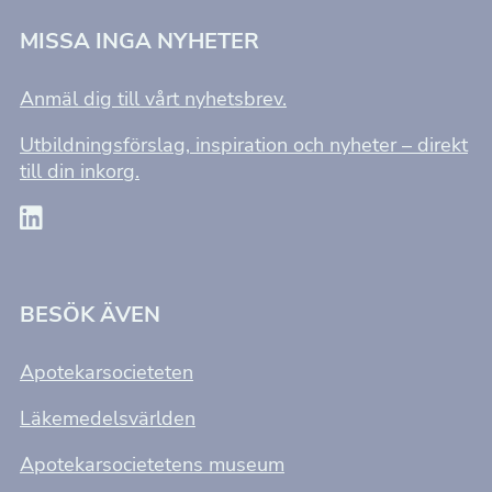
MISSA INGA NYHETER
Anmäl dig till vårt nyhetsbrev.
Utbildningsförslag, inspiration och nyheter – direkt
till din inkorg.
Nödvändiga
Dessa kakor
går inte att
BESÖK ÄVEN
välja bort. De
behövs för att
hemsidan
Apotekarsocieteten
över huvud
Läkemedelsvärlden
taget ska
fungera.
Apotekarsocietetens museum