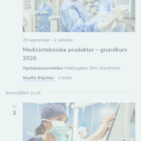
m
n
a
a
n
v
g
i
29 september
-
2 oktober
S
g
Medicintekniska produkter – grundkurs
ö
e
2026
r
k
Apotekarsocieteten
Wallingatan 26A, Stockholm
i
-
Skaffa Biljetter
17600kr
n
o
november 2026
g
c
TIS
h
3
v
y