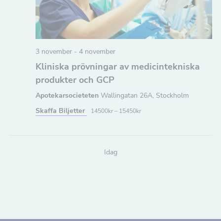
n
a
v
3 november
-
4 november
i
Kliniska prövningar av medicintekniska
g
produkter och GCP
Apotekarsocieteten
Wallingatan 26A, Stockholm
e
Skaffa Biljetter
14500kr – 15450kr
r
i
n
Idag
g