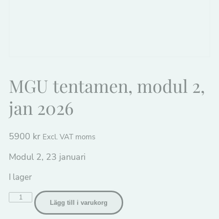
MGU tentamen, modul 2,
jan 2026
5900
kr
Excl. VAT moms
Modul 2, 23 januari
I lager
MGU
Lägg till i varukorg
tentamen,