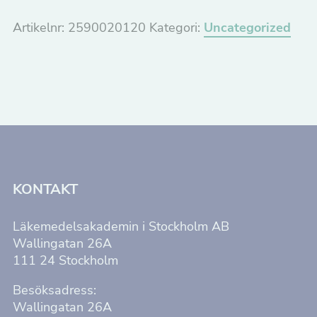
modul
2,
Artikelnr:
2590020120
Kategori:
Uncategorized
jan
2026
mängd
KONTAKT
Läkemedelsakademin i Stockholm AB
Wallingatan 26A
111 24 Stockholm
Besöksadress:
Wallingatan 26A