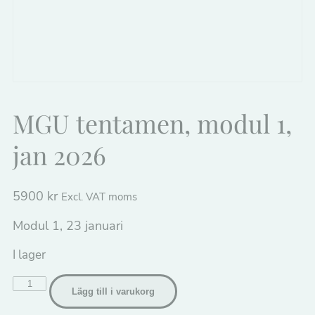
MGU tentamen, modul 1,
jan 2026
5900
kr
Excl. VAT moms
Modul 1, 23 januari
I lager
MGU
Lägg till i varukorg
tentamen,