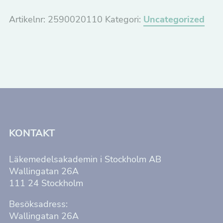
modul
1,
Artikelnr:
2590020110
Kategori:
Uncategorized
jan
2026
mängd
KONTAKT
Läkemedelsakademin i Stockholm AB
Wallingatan 26A
111 24 Stockholm
Besöksadress:
Wallingatan 26A