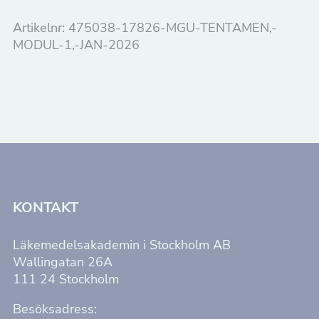
modul
1,
Artikelnr:
475038-17826-MGU-TENTAMEN,-
jan
MODUL-1,-JAN-2026
2026
mängd
KONTAKT
Läkemedelsakademin i Stockholm AB
Wallingatan 26A
111 24 Stockholm
Besöksadress: