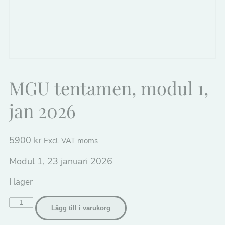
MGU tentamen, modul 1,
jan 2026
5900
kr
Excl. VAT moms
Modul 1, 23 januari 2026
I lager
MGU
Lägg till i varukorg
tentamen,