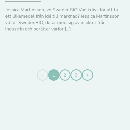
Dessa kakor
Jessica Martinsson, vd SwedenBIO Vad krävs för att ta
går inte att
ett läkemedel från idé till marknad? Jessica Martinsson,
välja bort. De
vd för SwedenBIO, delar med sig av insikter från
behövs för att
industrin och berättar varför […]
hemsidan
över huvud
taget ska
fungera.
Statistik
1
2
3
För att vi ska
kunna
förbättra
hemsidans
funktionalitet
och
uppbyggnad,
baserat på
hur
hemsidan
används.