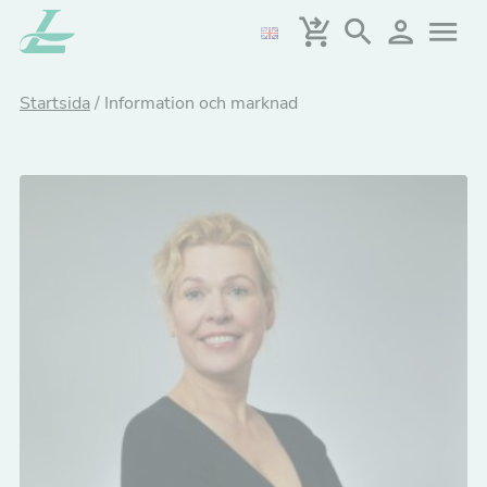
Hoppa
till
huvudinnehållet
Startsida
/
Information och marknad