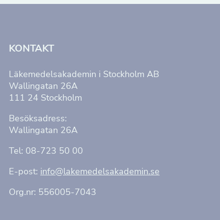
Upplevelse
För att vår
hemsida ska
KONTAKT
prestera så
bra som
möjligt under
Läkemedelsakademin i Stockholm AB
ditt besök.
Om du nekar
Wallingatan 26A
de här
111 24 Stockholm
kakorna
kommer viss
funktionalitet
Besöksadress:
att försvinna
från
Wallingatan 26A
hemsidan.
Tel: 08-723 50 00
Marknadsföring
E-post:
info@lakemedelsakademin.se
Genom att dela
med dig av dina
Org.nr: 556005-7043
intressen och ditt
beteende när du
surfar ökar du
chansen att få se