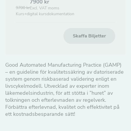
7900
kr
biljettantale
ticket
9700
kr
Excl. VAT moms
för
quanti
Kurs+digital kursdokumentation
GAMP
for
5
GAM
-
5
Skaffa Biljetter
Kvalitetssäk
-
av
Kvalit
datoriserad
av
Good Automated Manufacturing Practice (GAMP)
system
datori
– en guideline för kvalitetssäkring av datoriserade
syste
system genom riskbaserad validering enligt en
livscykelmodell. Utvecklad av experter inom
läkemedelsindustrin, för att stötta i ”huret” av
tolkningen och efterlevnaden av regelverk.
Förbättra efterlevnad, kvalitet och effektivitet på
ett kostnadsbesparande sätt!