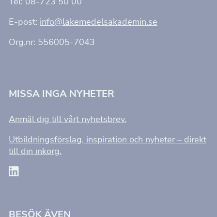
Tel: 08-723 50 00
taget ska
fungera.
E-post:
info@lakemedelsakademin.se
Org.nr: 556005-7043
Statistik
För att vi ska
kunna
förbättra
hemsidans
funktionalitet
MISSA INGA NYHETER
och
uppbyggnad,
baserat på
Anmäl dig till vårt nyhetsbrev.
hur
hemsidan
används.
Utbildningsförslag, inspiration och nyheter – direkt
till din inkorg.
Upplevelse
För att vår
hemsida ska
prestera så
bra som
möjligt under
BESÖK ÄVEN
ditt besök.