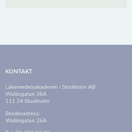
KONTAKT
Nödvändiga
Läkemedelsakademin i Stockholm AB
Wallingatan 26A
Dessa kakor
111 24 Stockholm
går inte att
välja bort. De
Besöksadress:
behövs för att
Wallingatan 26A
hemsidan
över huvud