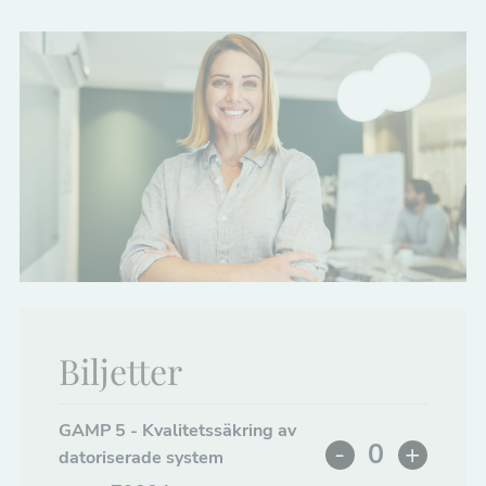
Biljetter
GAMP 5 - Kvalitetssäkring av
-
+
datoriserade system
Minska
Increa
Antal