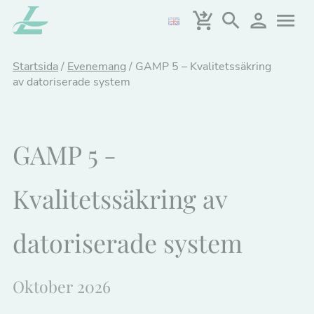
Hoppa
till
huvudinnehållet
Startsida
/
Evenemang
/
GAMP 5 – Kvalitetssäkring
av datoriserade system
GAMP 5 -
Kvalitetssäkring av
datoriserade system
Oktober 2026