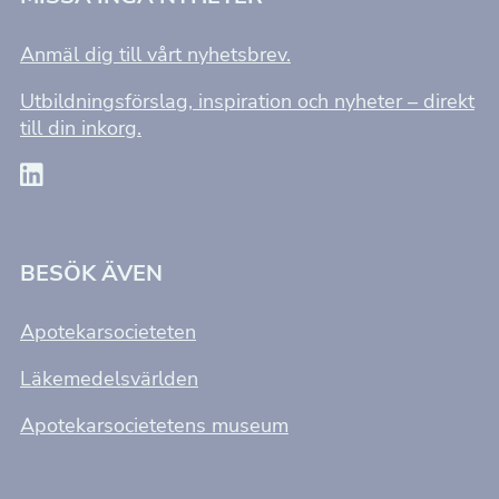
går inte att
välja bort. De
Anmäl dig till vårt nyhetsbrev.
behövs för att
Utbildningsförslag, inspiration och nyheter – direkt
hemsidan
till din inkorg.
över huvud
taget ska
fungera.
Statistik
BESÖK ÄVEN
För att vi ska
kunna
förbättra
Apotekarsocieteten
hemsidans
funktionalitet
och
Läkemedelsvärlden
uppbyggnad,
baserat på
hur
Apotekarsocietetens museum
hemsidan
används.