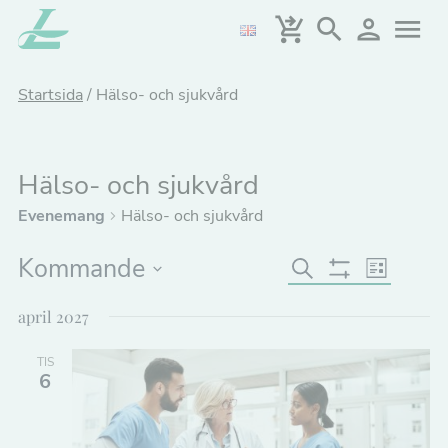
Hoppa
till
huvudinnehållet
Startsida
/
Hälso- och sjukvård
Hälso- och sjukvård
Evenemang
Hälso- och sjukvård
Kommande
E
E
Sök
Lista
Göm
v
Välj
v
Filter
april 2027
datum.
e
e
n
TIS
n
6
t
e
v
y