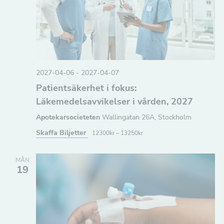
m
n
a
a
n
v
g
i
S
g
2027-04-06
-
2027-04-07
Patientsäkerhet i fokus:
ö
e
Läkemedelsavvikelser i vården, 2027
r
k
i
Apotekarsocieteten
Wallingatan 26A, Stockholm
-
n
Skaffa Biljetter
12300kr – 13250kr
o
g
c
MÅN
19
h
v
y