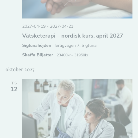
n
a
2027-04-19
-
2027-04-21
v
Vätsketerapi – nordisk kurs, april 2027
i
Sigtunahöjden
Hertigvägen 7, Sigtuna
g
Skaffa Biljetter
23400kr – 31950kr
e
oktober 2027
r
i
TIS
12
n
g