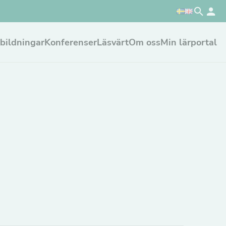
bildningar
Konferenser
Läsvärt
Om oss
Min lärportal