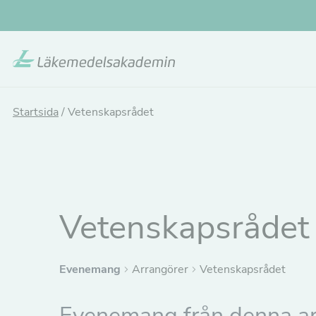
Hoppa
till
huvudinnehållet
Startsida
/
Vetenskapsrådet
Vetenskapsrådet
Evenemang
Arrangörer
Vetenskapsrådet
Evenemang från denna a