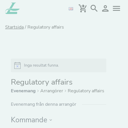
Hoppa
till
huvudinnehållet
Startsida
/
Regulatory affairs
Inga resultat funna.
Notice
Regulatory affairs
Evenemang
Arrangörer
Regulatory affairs
Evenemang från denna arrangör
Kommande