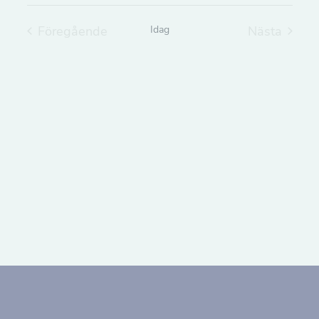
Välj
datum.
Föregående
Idag
Nästa
Evenemang
Evenema