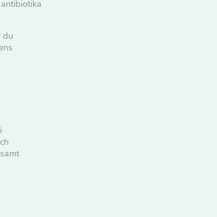
 antibiotika
r du
dens
i
och
 samt