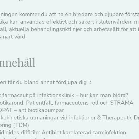
ldningen kommer du att ha en bredare och djupare förstå
tika kan användas effektivt och säkert i slutenvården, 
all, aktuella behandlingsriktlinjer och arbetssätt för att
smart vård.
nnehåll
n får du bland annat fördjupa dig i:
k farmaceut på infektionsklinik – hur kan man bidra?
iotikarond: Patientfall, farmaceutens roll och STRAMA
OPAT – antibiotikapumpar
kokinetiska utmaningar vid infektioner & Therapeutic D
oring (TDM)
idioides difficile: Antibiotikarelaterad tarminfektion