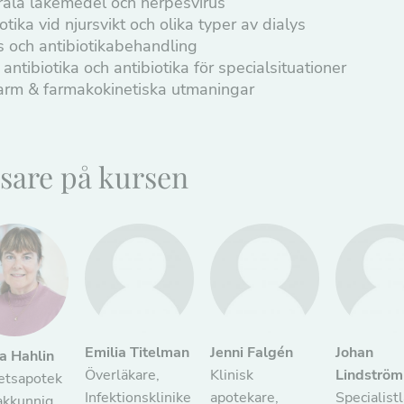
irala läkemedel och herpesvirus
otika vid njursvikt och olika typer av dialys
s och antibiotikabehandling
antibiotika och antibiotika för specialsituationer
tarm & farmakokinetiska utmaningar
sare på kursen
Emilia Titelman
Jenni Falgén
Johan
a Hahlin
Överläkare,
Klinisk
Lindström
tetsapotek
Infektionsklinike
apotekare,
Specialist
akkunnig