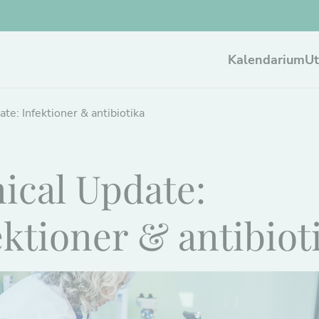
Kalendarium
Ut
ate: Infektioner & antibiotika
nical Update:
ektioner & antibiot