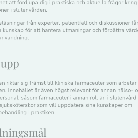
het att fördjupa dig i praktiska och aktuella frågor kring
oner i slutenvården.
äsningar från experter, patientfall och diskussioner få
h kunskap för att hantera utmaningar och förbättra vår
aanvändning.
rupp
n riktar sig främst till kliniska farmaceuter som arbetar 
en. Innehållet är även högst relevant för annan hälso- 
ersonal, såsom farmaceuter i annan roll än i slutenvård
 sjuksköterskor som vill uppdatera sina kunskaper om
behandling i praktiken.
dningsmål