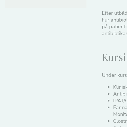
Efter utbi
hur antibio
på patientf
antibiotika
Kursi
Under kurse
Klinis
Antib
IPAT/
Farma
Monit
Clostr