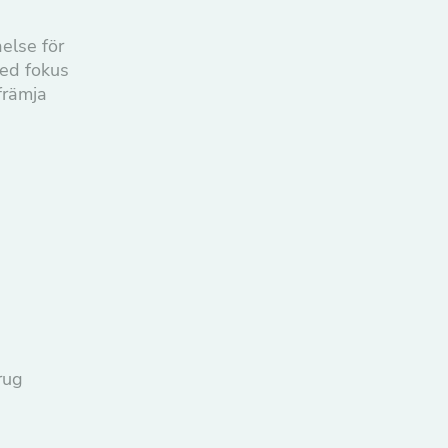
else för
med fokus
 främja
rug