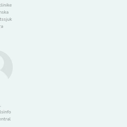
klinike
nska
tssjuk
ra
,
sinfo
ntral