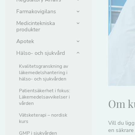
Farmakovigilans
Medicintekniska
produkter
Apotek
Hälso- och sjukvård
Kvalitetsgranskning av
läkemedelshantering i
hälso- och sjukvården
Patientsäkerhet i fokus:
Läkemedelsavvikelser i
Om k
vården
Vätsketerapi – nordisk
kurs
Vill du lig
en säkrare
GMP i sjukvården