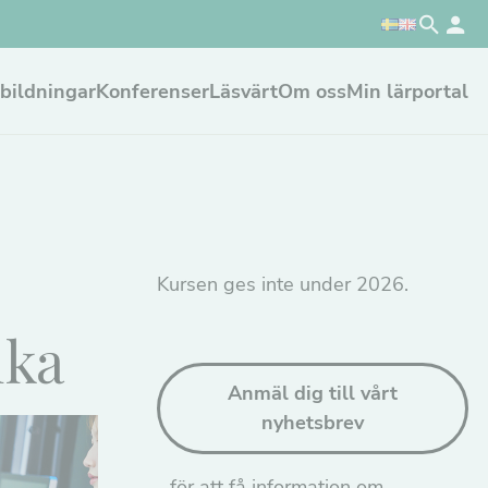
bildningar
Konferenser
Läsvärt
Om oss
Min lärportal
Kursen ges inte under 2026.
ika
Anmäl dig till vårt
nyhetsbrev
…för att få information om