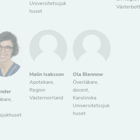
Universitetssjuk
Västerbot
huset
Nödvändiga
Dessa kakor
går inte att
Malin Isaksson
Ola Blennow
välja bort. De
Apotekare,
Överläkare,
behövs för att
Region
docent,
nder
hemsidan
Västernorrland
Karolinska
äkare,
över huvud
Universitetssjuk
taget ska
huset
sjukhuset
fungera.
Statistik