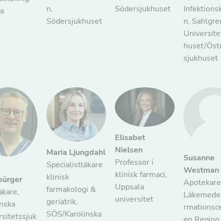
n,
Södersjukhuset
Infektions
a
Södersjukhuset
n, Sahlgre
Universite
huset/Öst
sjukhuset
Elisabet
Nielsen
Maria Ljungdahl
Susanne
Professor i
Specialistläkare
Westman
klinisk farmaci,
klinisk
ürger
Apotekare
Uppsala
farmakologi &
äkare,
Läkemedel
universitet
geriatrik,
inska
rmationsce
SÖS/Karolinska
sitetssjuk
en Region