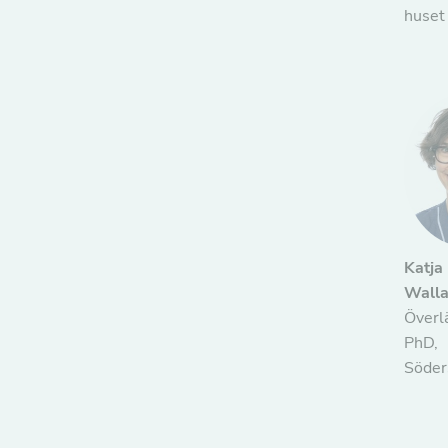
huset
Katja
Walla
Överl
PhD,
Söder