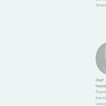
Stram
Olof
Heimb
Överl
Karol
Univer