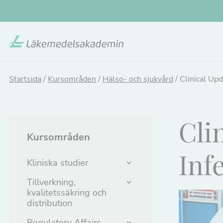
Hoppa
till
huvudinnehållet
Startsida
/
Kursområden
/
Hälso- och sjukvård
/
Clinical Upd
Cli
Kursområden
Inf
Kliniska studier
Tillverkning,
kvalitetssäkring och
distribution
Regulatory Affairs