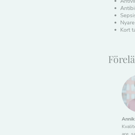
Antiv
Antibi
Sepsi
Nyare 
Kort 
Förelä
Annik
Kvali
are, s