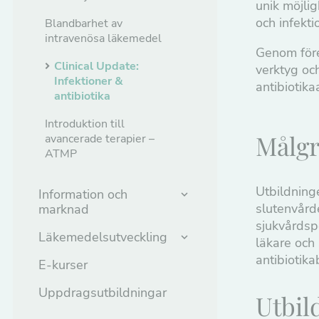
unik möjlig
och infekti
Blandbarhet av
intravenösa läkemedel
Genom förel
Clinical Update:
verktyg oc
Infektioner &
antibiotik
antibiotika
Introduktion till
Målg
avancerade terapier –
ATMP
Utbildninge
Information och
slutenvård
marknad
sjukvårdsp
Läkemedelsutveckling
läkare och
antibiotika
E-kurser
Uppdragsutbildningar
Utbil