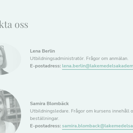
För att vi ska
kunna
förbättra
hemsidans
kta oss
funktionalitet
och
uppbyggnad,
baserat på
hur
hemsidan
Lena Berlin
används.
Utbildningsadministratör. Frågor om anmälan.
E-postadress:
lena.berlin@lakemedelsakadem
Upplevelse
För att vår
hemsida ska
prestera så
bra som
möjligt under
ditt besök.
Samira Blombäck
Om du nekar
de här
Utbildningsledare. Frågor om kursens innehåll o
kakorna
beställningar.
kommer viss
funktionalitet
E-postadress:
samira.blomback@lakemedelsa
att försvinna