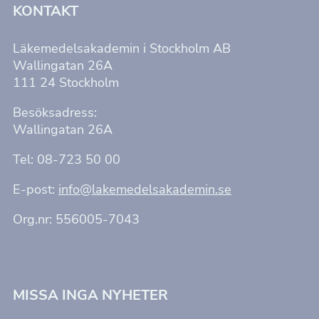
KONTAKT
v
y
Läkemedelsakademin i Stockholm AB
n
Wallingatan 26A
111 24 Stockholm
a
Besöksadress:
v
Wallingatan 26A
i
Tel: 08-723 50 00
g
E-post:
info@lakemedelsakademin.se
e
r
Org.nr: 556005-7043
i
n
MISSA INGA NYHETER
g