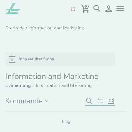
Hoppa
till
huvudinnehållet
Startsida
/
Information and Marketing
Inga resultat funna.
Notice
Information and Marketing
Evenemang
Information and Marketing
Kommande
E
E
Sök
Lista
Göm
v
Välj
v
Filter
datum.
e
e
Idag
n