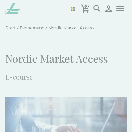
Skip
to
main
content
Start
/
Evenemang
/
Nordic Market Access
Nordic Market Access
E-course