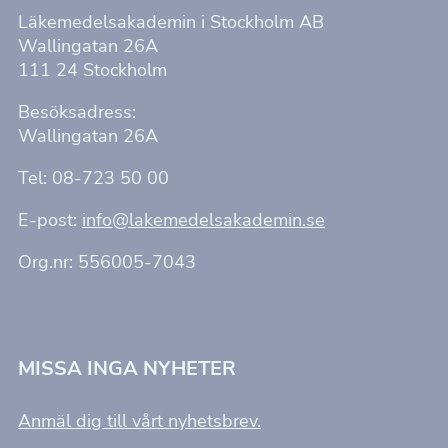
Läkemedelsakademin i Stockholm AB
Wallingatan 26A
111 24 Stockholm
Besöksadress:
Wallingatan 26A
Nödvändiga
Tel: 08-723 50 00
Dessa kakor
går inte att
E-post:
info@lakemedelsakademin.se
välja bort. De
behövs för att
Org.nr: 556005-7043
hemsidan
över huvud
taget ska
fungera.
MISSA INGA NYHETER
Statistik
Anmäl dig till vårt nyhetsbrev.
För att vi ska