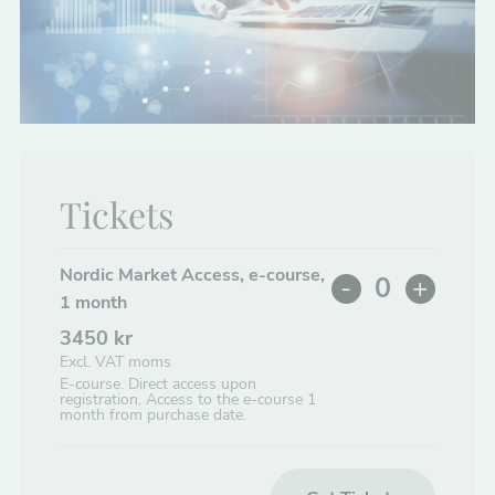
Tickets
Nordic Market Access, e-course,
-
+
Decrease
Increa
Quantity
1 month
ticket
ticket
3450
kr
quantity
quanti
Excl. VAT moms
E-course. Direct access upon
for
for
registration. Access to the e-course 1
Nordic
Nordi
month from purchase date.
Market
Marke
Access,
Acces