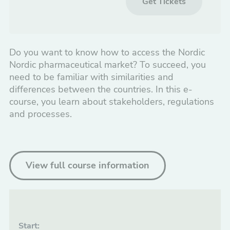
Get Tickets
e-
e-
course,
course
1
1
month
mont
Do you want to know how to access the Nordic
Nordic pharmaceutical market? To succeed, you
need to be familiar with similarities and
differences between the countries. In this e-
course, you learn about stakeholders, regulations
and processes.
View full course information
Start: