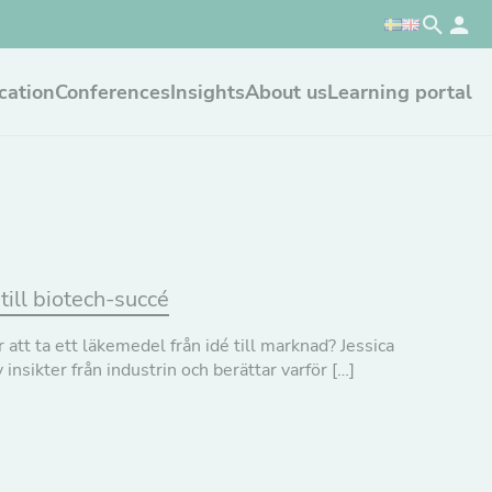
cation
Conferences
Insights
About us
Learning portal
till biotech-succé
att ta ett läkemedel från idé till marknad? Jessica
nsikter från industrin och berättar varför […]