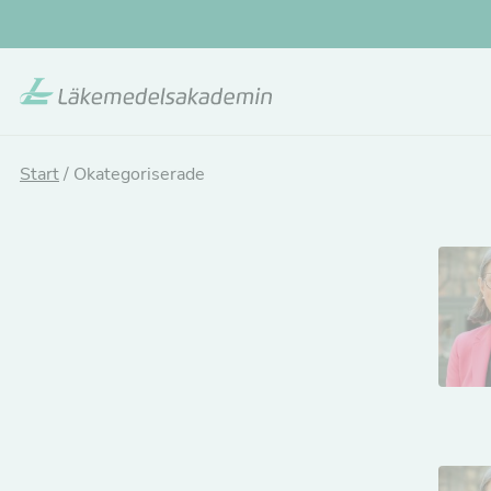
Skip
to
main
content
Start
/
Okategoriserade