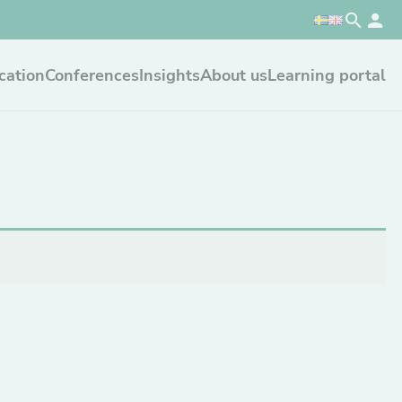
cation
Conferences
Insights
About us
Learning portal